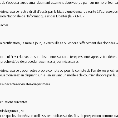
, de s’opposer aux demandes manifestement abusives (de par leur nombre, leur cara
irez exercer votre droit d’accès par le biais d’une demande écrite à l’adresse po
n Nationale de l’Informatique et des Libertés (la « CNIL »).
dacces
 la rectification, la mise à jour, le verrouillage ou encore l’effacement des données
articulières relatives au sort des données à caractère personnel après votre décès.
 proche et/ou de procéder aux mises à jour nécessaires.
rez exercer, pour votre propre compte ou pour le compte de l’un de vos proches dé
vous trouverez
en cliquant sur le lien suivant
un modèle de courrier élaboré par la 
es-inexactes-obsoletes-ou-perimees
situations suivantes :
ifs légitimes ; ou
à ce que les données recueillies soient utilisées à des fins de prospection commercia