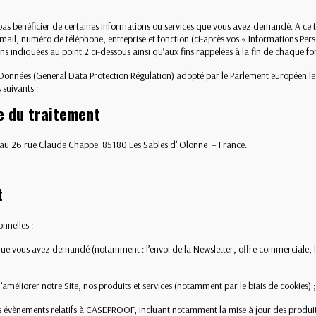
 pas bénéficier de certaines informations ou services que vous avez demandé. A ce
l, numéro de téléphone, entreprise et fonction (ci-après vos « Informations Perso
s indiquées au point 2 ci-dessous ainsi qu’aux fins rappelées à la fin de chaque fo
nnées (General Data Protection Régulation) adopté par le Parlement européen le 14
suivants :
le du traitement
 au 26 rue Claude Chappe 85180 Les Sables d' Olonne – France.
t
nnelles :
s que vous avez demandé (notamment : l’envoi de la Newsletter, offre commerciale, l
’améliorer notre Site, nos produits et services (notamment par le biais de cookies) 
ts évènements relatifs à CASEPROOF, incluant notamment la mise à jour des produits 