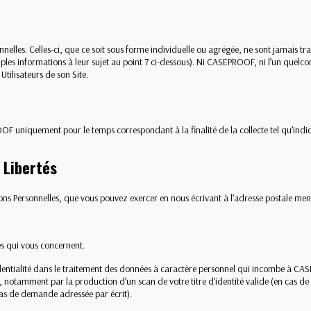
lles. Celles-ci, que ce soit sous forme individuelle ou agrégée, ne sont jamais tra
s informations à leur sujet au point 7 ci-dessous). Ni CASEPROOF, ni l’un quelcon
tilisateurs de son Site.
 uniquement pour le temps correspondant à la finalité de la collecte tel qu’indiqu
 Libertés
ns Personnelles, que vous pouvez exercer en nous écrivant à l’adresse postale ment
es qui vous concernent.
fidentialité dans le traitement des données à caractère personnel qui incombe à C
é, notamment par la production d’un scan de votre titre d’identité valide (en cas 
 cas de demande adressée par écrit).