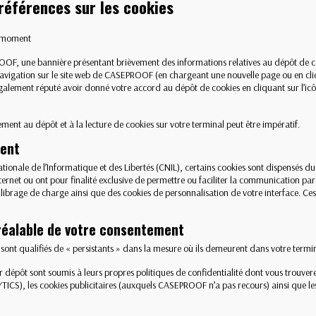
préférences sur les cookies
t moment
OOF, une bannière présentant brièvement des informations relatives au dépôt de coo
navigation sur le site web de CASEPROOF (en chargeant une nouvelle page ou en cli
galement réputé avoir donné votre accord au dépôt de cookies en cliquant sur l’icô
ement au dépôt et à la lecture de cookies sur votre terminal peut être impératif.
ment
le de l’Informatique et des Libertés (CNIL), certains cookies sont dispensés du
ternet ou ont pour finalité exclusive de permettre ou faciliter la communication par
uilibrage de charge ainsi que des cookies de personnalisation de votre interface. Ce
préalable de votre consentement
i sont qualifiés de « persistants » dans la mesure où ils demeurent dans votre termi
leur dépôt sont soumis à leurs propres politiques de confidentialité dont vous trouver
), les cookies publicitaires (auxquels CASEPROOF n’a pas recours) ainsi que le