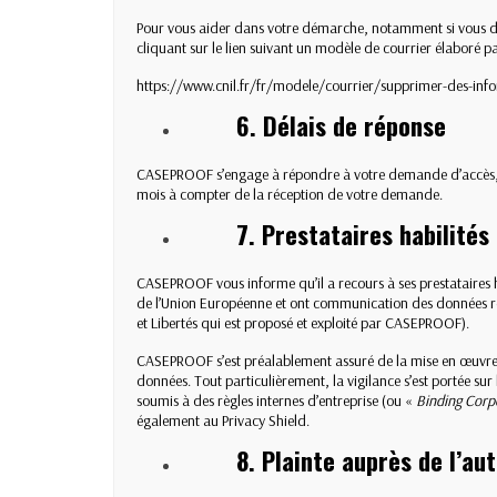
Pour vous aider dans votre démarche, notamment si vous dési
cliquant sur le lien suivant
un modèle de courrier élaboré pa
https://www.cnil.fr/fr/modele/courrier/supprimer-des-info
6. Délais de réponse
CASEPROOF s’engage à répondre à votre demande d’accès, de
mois à compter de la réception de votre demande.
7. Prestataires habilités
CASEPROOF vous informe qu’il a recours à ses prestataires h
de l’Union Européenne et ont communication des données recue
et Libertés qui est proposé et exploité par CASEPROOF).
CASEPROOF s’est préalablement assuré de la mise en œuvre pa
données. Tout particulièrement, la vigilance s’est portée sur
soumis à des règles internes d’entreprise (ou «
Binding Corp
également au Privacy Shield.
8. Plainte auprès de l’a