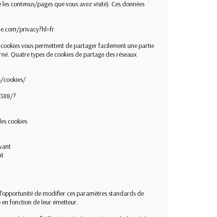
me les contenus/pages que vous avez visité). Ces données
gle.com/privacy?hl=fr
s cookies vous permettent de partager facilement une partie
erné. Quatre types de cookies de partage des réseaux
s/cookies/
0388/?
des cookies
ivant
nt
e l’opportunité de modifier ces paramètres standards de
 en fonction de leur émetteur.