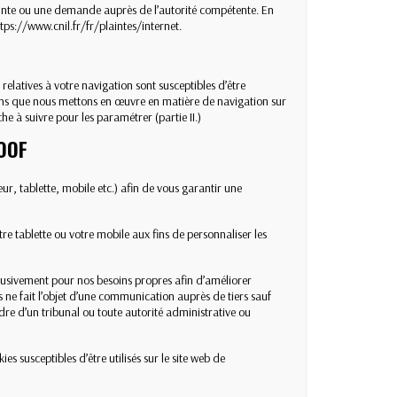
inte ou une demande auprès de l’autorité compétente. En
tps://www.cnil.fr/fr/plaintes/internet
.
latives à votre navigation sont susceptibles d’être
ions que nous mettons en œuvre en matière de navigation sur
he à suivre pour les paramétrer (partie II.)
ROOF
r, tablette, mobile etc.) afin de vous garantir une
tre tablette ou votre mobile aux fins de personnaliser les
clusivement pour nos besoins propres afin d’améliorer
s ne fait l’objet d’une communication auprès de tiers sauf
re d’un tribunal ou toute autorité administrative ou
es susceptibles d’être utilisés sur le site web de