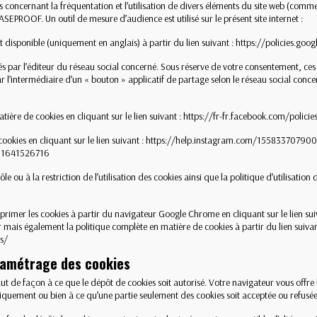
s concernant la fréquentation et l’utilisation de divers éléments du site web (com
SEPROOF. Un outil de mesure d’audience est utilisé sur le présent site internet :
st disponible (uniquement en anglais) à partir du lien suivant :
https://policies.goo
és par l’éditeur du réseau social concerné. Sous réserve de votre consentement, ce
l’intermédiaire d’un « bouton » applicatif de partage selon le réseau social conc
tière de cookies en cliquant sur le lien suivant :
https://fr-fr.facebook.com/policie
ookies en cliquant sur le lien suivant :
https://help.instagram.com/15583370790
81641526716
e ou à la restriction de l’utilisation des cookies ainsi que la politique d’utilisation 
pprimer les cookies à partir du navigateur Google Chrome en cliquant sur le lien su
r
mais également la politique complète en matière de cookies à partir du lien suiva
s/
aramétrage des cookies
aut de façon à ce que le dépôt de cookies soit autorisé. Votre navigateur vous offr
tiquement ou bien à ce qu’une partie seulement des cookies soit acceptée ou refusée