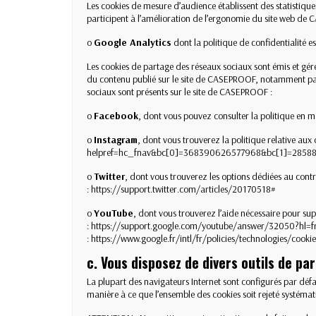
Les cookies de mesure d’audience établissent des statistique
participent à l’amélioration de l’ergonomie du site web de CA
o
Google Analytics
dont la politique de confidentialité e
Les cookies de partage des réseaux sociaux sont émis et gér
du contenu publié sur le site de CASEPROOF, notamment par 
sociaux sont présents sur le site de CASEPROOF :
o
Facebook
, dont vous pouvez consulter la politique en ma
o
Instagram
, dont vous trouverez la politique relative aux c
helpref=hc_fnav&bc[0]=368390626577968&bc[1]=2858
o
Twitter
, dont vous trouverez les options dédiées au contrôl
:
https://support.twitter.com/articles/20170518#
o
YouTube
, dont vous trouverez l’aide nécessaire pour su
:
https://support.google.com/youtube/answer/32050?hl=f
:
https://www.google.fr/intl/fr/policies/technologies/cookie
c. Vous disposez de divers outils de p
La plupart des navigateurs Internet sont configurés par déf
manière à ce que l’ensemble des cookies soit rejeté systéma