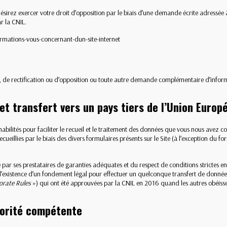
rez exercer votre droit d’opposition par le biais d’une demande écrite adressée à
r la CNIL.
rmations-vous-concernant-dun-site-internet
 rectification ou d’opposition ou toute autre demande complémentaire d’informa
 et transfert vers un pays tiers de l’Union Europ
abilités pour faciliter le recueil et le traitement des données que vous nous avez 
illies par le biais des divers formulaires présents sur le Site (à l’exception du f
r ses prestataires de garanties adéquates et du respect de conditions strictes en 
 l’existence d’un fondement légal pour effectuer un quelconque transfert de données v
orate Rules
») qui ont été approuvées par la CNIL en 2016 quand les autres obéiss
utorité compétente