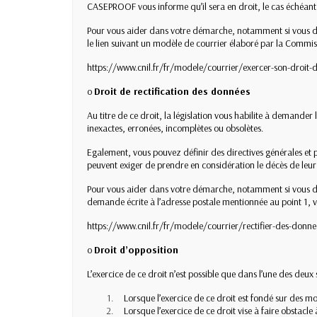
CASEPROOF vous informe qu’il sera en droit, le cas échéant
Pour vous aider dans votre démarche, notamment si vous dés
le lien suivant
un modèle de courrier élaboré par la Commissio
https://www.cnil.fr/fr/modele/courrier/exercer-son-droit-
o
Droit de rectification des données
Au titre de ce droit, la législation vous habilite à demander
inexactes, erronées, incomplètes ou obsolètes.
Egalement, vous pouvez définir des directives générales et p
peuvent exiger de prendre en considération le décès de leur
Pour vous aider dans votre démarche, notamment si vous dési
demande écrite à l’adresse postale mentionnée au point 1, 
https://www.cnil.fr/fr/modele/courrier/rectifier-des-donne
o
Droit d’opposition
L’exercice de ce droit n’est possible que dans l’une des deux 
Lorsque l’exercice de ce droit est fondé sur des mot
Lorsque l’exercice de ce droit vise à faire obstacle 