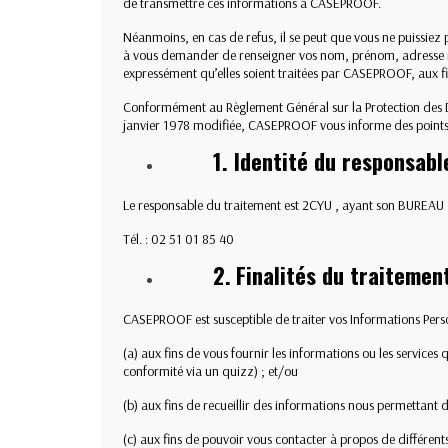
de transmettre ces informations à CASEPROOF.
Néanmoins, en cas de refus, il se peut que vous ne puissiez
à vous demander de renseigner vos nom, prénom, adresse mai
expressément qu’elles soient traitées par CASEPROOF, aux fin
Conformément au Règlement Général sur la Protection des Do
janvier 1978 modifiée, CASEPROOF vous informe des points 
1. Identité du responsab
Le responsable du traitement est 2CYU , ayant son BUREAU
Tél. : 02 51 01 85 40
2.
Finalités du traitemen
CASEPROOF est susceptible de traiter vos Informations Perso
(a) aux fins de vous fournir les informations ou les service
conformité via un quizz) ; et/ou
(b) aux fins de recueillir des informations nous permettant d
(c) aux fins de pouvoir vous contacter à propos de différen