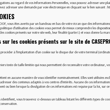
gations au regard de vos Informations Personnelles, vous pouvez adresser une pla
uvez adresser une demande par voie électronique en cliquant sur le lien suivant :
ht
OOKIES
OF, vous êtes avertis par un bandeau en bas de votre écran que des informations re
 politique d’utilisation des cookies vous permet de mieux comprendre les disposit
 cookies présents sur notre site web, leur finalité (partie I.) et vous donne la marc
s sur les cookies présents sur le site de CASEP
rocéder à l’implantation d’un cookie sur le disque dur de votre terminal (ordinateu
hiers texte de taille limitée qui nous permettent de reconnaître votre ordinateur, vo
mettent en aucune manière de vous identifier nominativement. Elles sont utilisées ex
us adresser des contenus adaptés à vos centres d’intérêts. Aucune de ces information
ou bien lorsque la divulgation de ces informations est requise par la loi, sur ord
identifient, vous trouverez ci-dessous un tableau listant les différents types de cooki
conservation.