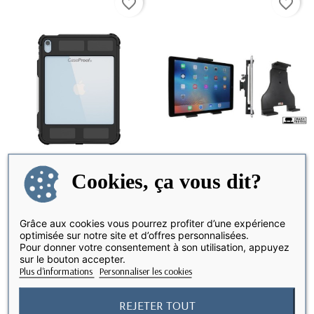
favorite_border
favorite_border
Cookies, ça vous dit?
iPad (A16) /10ème
Support Passif avec rotule
DISPONIBLE SOUS 8 JOURS
RUPTURE DE STOCK
génération - Coque...
pour tablette...
Grâce aux cookies vous pourrez profiter d’une expérience
optimisée sur notre site et d’offres personnalisées.
Pour donner votre consentement à son utilisation, appuyez
69,90 €
69,90 €
sur le bouton accepter.
Plus d'informations
Personnaliser les cookies
Affichage 1-2 de 2 article(s)
REJETER TOUT