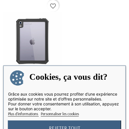
favorite_border
Cookies, ça vous dit?
iPad Mini 6 (A17 PRO) -
EN STOCK
Grâce aux cookies vous pourrez profiter d’une expérience
Coque Etanche et...
optimisée sur notre site et d’offres personnalisées.
Pour donner votre consentement à son utilisation, appuyez
69,90 €
sur le bouton accepter.
Plus d'informations
Personnaliser les cookies
REJETER TOUT
Affichage 1-1 de 1 article(s)