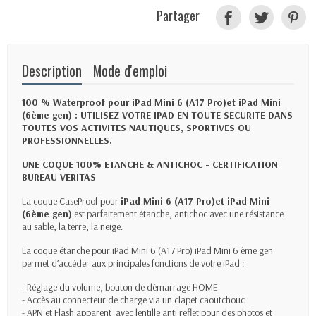
Partager
Description
Mode d'emploi
100 % Waterproof pour iPad Mini 6 (A17 Pro)et iPad Mini
(6ème gen) : UTILISEZ VOTRE IPAD EN TOUTE SECURITE DANS
TOUTES VOS ACTIVITES NAUTIQUES, SPORTIVES OU
PROFESSIONNELLES.
UNE COQUE 100% ETANCHE & ANTICHOC - CERTIFICATION
BUREAU VERITAS
La coque CaseProof pour
iPad Mini 6 (A17 Pro)et iPad Mini
(6ème gen)
est parfaitement étanche, antichoc avec une résistance
au sable, la terre, la neige.
La coque étanche pour iPad Mini 6 (A17 Pro) iPad Mini 6 ème gen
permet d’accéder aux principales fonctions de votre iPad :
- Réglage du volume, bouton de démarrage HOME
- Accès au connecteur de charge via un clapet caoutchouc
- APN et Flash apparent avec lentille anti reflet pour des photos et