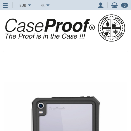
EUR
FR
0