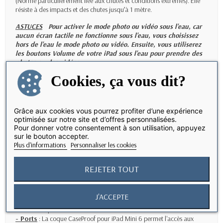
(Norme particulièrement liée aux chutes et conditions extrêmes). Elle
résiste à des impacts et des chutes jusqu’à 1 mètre.
ASTUCES
Pour activer le mode photo ou vidéo sous l'eau, car
aucun écran tactile ne fonctionne sous l'eau, vous choisissez
hors de l'eau le mode photo ou vidéo. Ensuite, vous utiliserez
les boutons Volume de votre iPad sous l'eau pour prendre des
photos ou des vidéos.
Cookies, ça vous dit?
CONCEPTION
Cette coque CaseProof est la meilleure protection pour votre iPad Mini
6 (A17 Pro) iPad Mini 6 ème gen. C'est une parfaite combinaison de
Grâce aux cookies vous pourrez profiter d’une expérience
finesse et de résistance. Un film plastique transparent assure la
optimisée sur notre site et d’offres personnalisées.
protection de votre écran et la parfaite restitution des fonctionnalités
Pour donner votre consentement à son utilisation, appuyez
tactiles.
sur le bouton accepter.
Plus d'informations
Personnaliser les cookies
FONCTIONNALITES
- Photos & Vidéos
:
Grâce une lentille anti reflets, la
REJETER TOUT
coque CaseProof permet de filmer et prendre des photos sans en
affecter la qualité.
J'ACCEPTE
- Son
:
Les membranes techniques de la coque CaseProof pour
iPad Mini 6 permettent le bon fonctionnement du son de votre tablette.
- Ports
: La coque CaseProof pour iPad Mini 6 permet l'accès aux