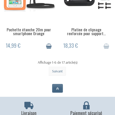
Pochette étanche 20m pour
Platine de clipsage
EN STOCK
RUPTURE DE STOCK
smartphone Orange
renforcée pour support...
14,99 €
18,33 €
Affichage 1-6 de 17 article(s)
Suivant
Livraison
Paiement sécurisé