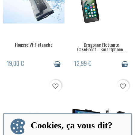
Housse VHF étanche
Dragonne Flottante
EN STOCK
EN STOCK
CaseProof - Smartphone...
19,00 €
12,99 €
favorite_border
favorite_border
Cookies, ça vous dit?