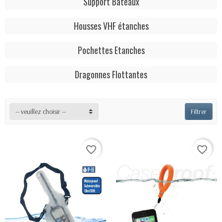
Support Bateaux
Housses VHF étanches
Pochettes Etanches
Dragonnes Flottantes
-- veuillez choisir --
Filtrer
favorite_border
favorite_border