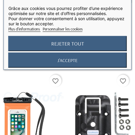
Grâce aux cookies vous pourrez profiter d’une expérience
optimisée sur notre site et d’offres personnalisées.
Pour donner votre consentement à son utilisation, appuyez
sur le bouton accepter.
Plus d'informations
Personnaliser les cookies
Fixation tube avec Rotule
Support Passif avec rotule
RUPTURE DE STOCK
RUPTURE DE STOCK
REJETER TOUT
pour support...
pour tablette...
33,33 €
69,90 €
J'ACCEPTE
favorite_border
favorite_border