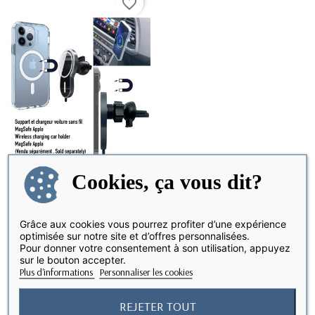
favorite_border
Cookies, ça vous dit?
Chargeur magnétique
DERNIERS ARTICLES EN STOCK
MagSafe pour voiture
Grâce aux cookies vous pourrez profiter d’une expérience
optimisée sur notre site et d’offres personnalisées.
Pour donner votre consentement à son utilisation, appuyez
39,90 €
sur le bouton accepter.
Plus d'informations
Personnaliser les cookies
Affichage 1-1 de 1 article(s)
REJETER TOUT