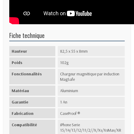
Fiche technique
Hauteur
82,5 x 55 x 8mm
Poids
102g
Fonctionnalités
Chargeur magnétique par induction
MagSafe
Matériau
Aluminium
Garantie
1 An
Fabrication
CaseProof ®
Compatibilité
iPhone Serie
15/14/13/12/11/2//X/Xs/XsMax/XR