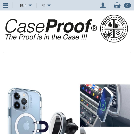
EUR
FR
0