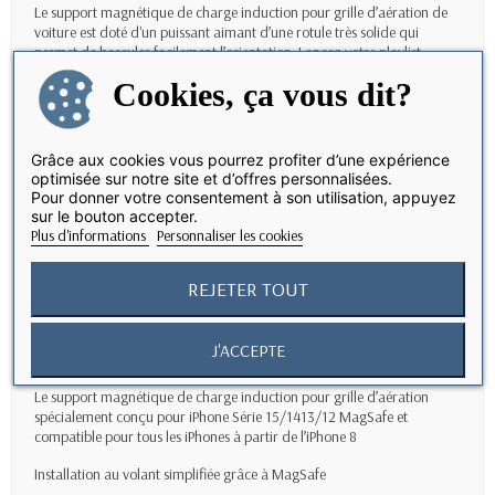
Le support magnétique de charge induction pour grille d’aération de
voiture est doté d'un puissant aimant d’une rotule très solide qui
permet de basculer facilement l’orientation. Lancez votre playlist
Apple Music en mode Portrait, puis passez en mode Paysage pour
Cookies, ça vous dit?
suivre un itinéraire dans l’app Plans, Waze.
Support d’un seul tenant
Grâce aux cookies vous pourrez profiter d’une expérience
Montez en voiture et démarrez sans perdre de temps à installer votre
optimisée sur notre site et d’offres personnalisées.
iPhone. Ce support magnétique vous permet de mettre en place votre
Pour donner votre consentement à son utilisation, appuyez
iPhone en un clin d’œil en mode portrait ou paysage.
sur le bouton accepter.
Plus d'informations
Personnaliser les cookies
Points forts
Inclus un adaptateur magnétique MagSafe
REJETER TOUT
Permettant de rendre compatible MagSafe tous les iPhones
à partir de l’iPhone 8, et permet d’utiliser le system MagSafe avec votre
J'ACCEPTE
coque de protection Waterproof ou Antichoc
Le support magnétique de charge induction pour grille d’aération
spécialement conçu pour iPhone Série 15/1413/12 MagSafe et
compatible pour tous les iPhones à partir de l’iPhone 8
Installation au volant simplifiée grâce à MagSafe