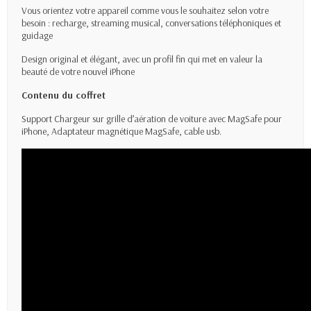
Vous orientez votre appareil comme vous le souhaitez selon votre
besoin : recharge, streaming musical, conversations téléphoniques et
guidage
Design original et élégant, avec un profil fin qui met en valeur la
beauté de votre nouvel iPhone
Contenu du coffret
Support Chargeur sur grille d’aération de voiture avec MagSafe pour
iPhone, Adaptateur magnétique MagSafe, cable usb.