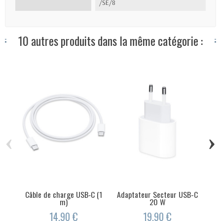
/SE/8
10 autres produits dans la même catégorie :
‹
›
Câble de charge USB‑C (1
Adaptateur Secteur USB-C
Câ
m)
20 W
14,90 €
19,90 €