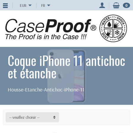
EUR
FR
0
Coque iPhone 11 antichoc
et étanche
Housse-Etanche-Antichoc-iPhone-11
-- veuillez choisir --