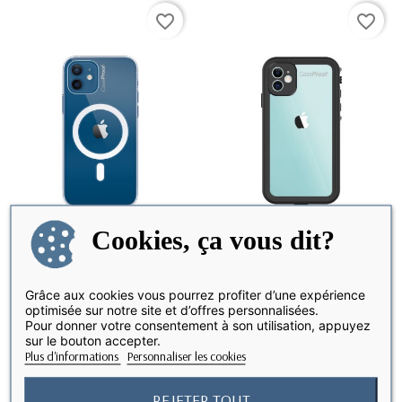
favorite_border
favorite_border
Cookies, ça vous dit?
iPhone 11 - Protection 360°
iPhone 11 - Coque Etanche et
DISPONIBLE SOUS 8 JOURS
DERNIERS ARTICLES EN STOCK
Grâce aux cookies vous pourrez profiter d’une expérience
AntiChoc -...
Antichoc -...
optimisée sur notre site et d’offres personnalisées.
Pour donner votre consentement à son utilisation, appuyez
19,90 €
39,90 €
sur le bouton accepter.
Plus d'informations
Personnaliser les cookies
REJETER TOUT
Affichage 1-2 de 2 article(s)