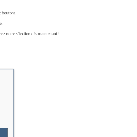
.
et boutons.
é.
vrez notre sélection dès maintenant !