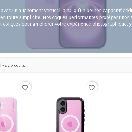
 avec un alignement vertical, ainsi qu'un bouton capacitif dé
s en toute simplicité. Nos coques performantes protègent non
t conçues pour améliorer votre expérience photographique, ga
Il y a 2 produits.
favorite_border
favorite_border