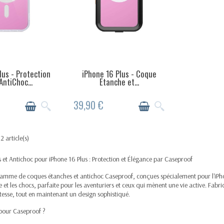
lus - Protection
iPhone 16 Plus - Coque
TICLES EN STOCK
DERNIERS ARTICLES EN STOCK
ntiChoc...
Etanche et...
39,90 €
2 article(s)
et Antichoc pour iPhone 16 Plus : Protection et Élégance par Caseproof
amme de coques étanches et antichoc Caseproof, conçues spécialement pour l'iPhone
ère et les chocs, parfaite pour les aventuriers et ceux qui mènent une vie active. 
stesse, tout en maintenant un design sophistiqué.
pour Caseproof ?