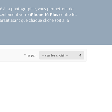
dié à la photographie, vous permettent de
 seulement votre
iPhone 16 Plus
contre les
rantissant que chaque cliché soit à la
Trier par :
-- veuillez choisir --