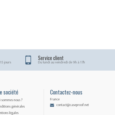
Service client
15 jours
Du lundi au vendredi de 9h à 17h
e société
Contactez-nous
France
i sommes nous ?
contact@caseproof.net
ditions générales
tions légales