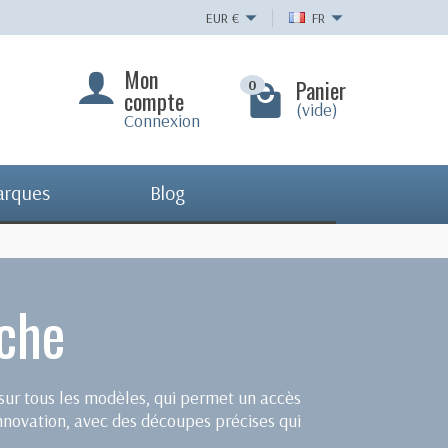
EUR
€
FR
Mon
Panier
0
compte
(vide)
Connexion
arques
Blog
nche
sur tous les modèles, qui permet un accès
nnovation, avec des découpes précises qui