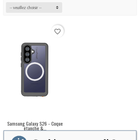
-- veuillez choisir --
favorite_border
Samsung Galaxy S26 - Coque
EN STOCK
étanche &...