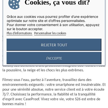
Cookies, ça vous dit?
39,90 €
Grâce aux cookies vous pourrez profiter d’une expérience
Affichage 1-1 de 1 article(s)
optimisée sur notre site et d’offres personnalisées.
Pour donner votre consentement à son utilisation, appuyez
sur le bouton accepter.
Plus d'informations
Personnaliser les cookies
CaseProof : L'expertise française pionnière depuis 2013 pour
votre Samsung Galaxy S26 !
REJETER TOUT
En tant que seule marque française à maîtriser cette technologie
de pointe, CaseProof vous offre des coques étanches et antichoc
J'ACCEPTE
certifiées IP68, conçues pour surpasser toutes vos attentes. Votre
Galaxy S26 bénéficie d'une protection intégrale 360° contre l'eau,
la poussière, la neige et les chocs les plus extrêmes.
Filmez sous l'eau, partez à l'aventure, travaillez dans des
environnements exigeants : votre smartphone est invulnérable. Et
pour une sérénité absolue, notre service client est à votre écoute
7j/7. Choisissez la performance, la fiabilité et la tranquillité
d'esprit avec CaseProof. Vivez votre vie, votre S26 est entre de
bonnes mains !