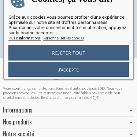
Livraison
Paiement sécurisé
Grâce aux cookies vous pourrez profiter d’une expérience
En France à partir de 5,90 €
Paiement en ligne 100% sécurisé
optimisée sur notre site et d’offres personnalisées.
Pour donner votre consentement à son utilisation, appuyez
sur le bouton accepter.
Plus d'informations
Personnaliser les cookies
Retours faciles
Service client
Retours possibles pendant 15 jours
Du lundi au vendredi de 9h à 17h
REJETER TOUT
J'ACCEPTE
Votre expert français en protections étanches et antichoc depuis 2013. Nous vous
proposons des coques ultra-résistantes d'une qualité fiable à prix accessible pour
smartphones et tablettes. Bénéficiez d'un service client dédié 7j/7.
Informations
Nos produits
Notre société