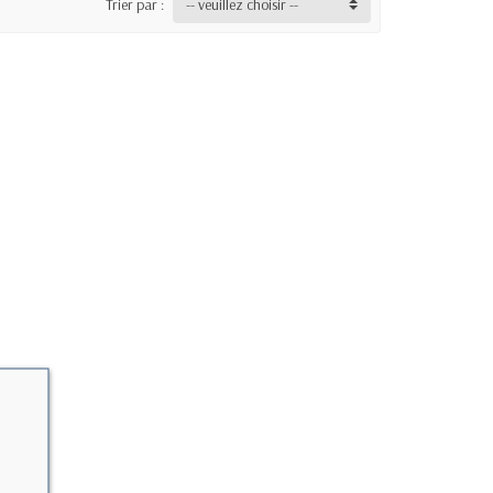
Trier par :
-- veuillez choisir --