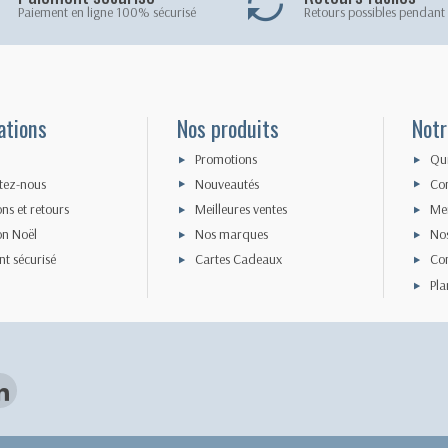
Paiement en ligne 100% sécurisé
Retours possibles pendant 
ations
Nos produits
Notr
Promotions
Qu
tez-nous
Nouveautés
Con
ons et retours
Meilleures ventes
Men
on Noël
Nos marques
Nos
t sécurisé
Cartes Cadeaux
Con
Pla