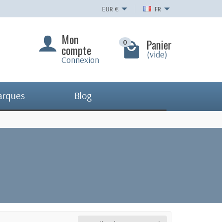
EUR
€
FR
Mon
Panier
0
compte
(vide)
Connexion
arques
Blog