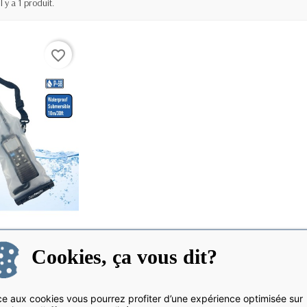
Il y a 1 produit.
favorite_border
Cookies, ça vous dit?
VHF étanche
 STOCK
e aux cookies vous pourrez profiter d’une expérience optimisée sur