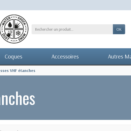
OK
Coques
Accessoires
Autres M
sses VHF étanches
anches