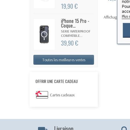
notr
19,90 €
Pour
acce
Plus 
Affichage 1-1 de 
iPhone 15 Pro -
Coque...
SERIE WATERPROOF
COMPATIBLE...
39,90 €
Toutes les meilleures ventes
OFFRIR UNE CARTE CADEAU
Cartes cadeaux
Livraison