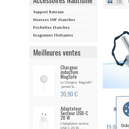
Support Bateaux
Housses VHF étanches
Pochettes Etanches
Dragonnes Flottantes
Meilleures ventes
Chargeur
induction
MagSafe
Le Chargeur MagSafe*
permet la...
30,90 €
Adaptateur
Housse 
EN
Secteur USB-C
20 W
L’Adaptateur secteur
Grâc
19,00 €
USB-C 20 W...