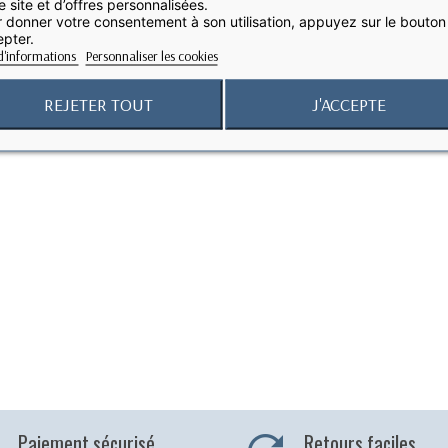
e site et d’offres personnalisées.
 donner votre consentement à son utilisation, appuyez sur le bouton
pter.
d'informations
Personnaliser les cookies
1 article(s)
REJETER TOUT
J'ACCEPTE
Paiement sécurisé
Retours faciles