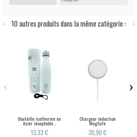
10 autres produits dans la même catégorie :
‹
›
Bouteille isotherme en
Chargeur induction
Sup
Acier inoxydable...
MagSafe
13,33 €
30,90 €