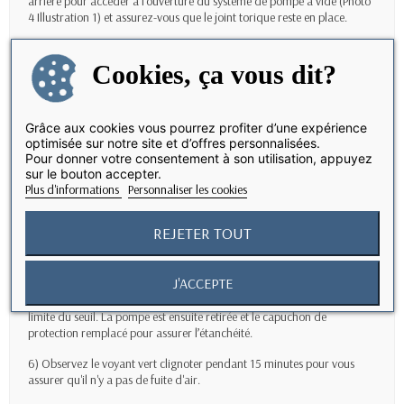
arrière pour accéder à l’ouverture du système de pompe à vide (Photo
4 Illustration 1) et assurez-vous que le joint torique reste en place.
3) Fixez le système de pompe à vide à l’ouverture en le vissant dans le
sens des aiguilles d’une montre (Illustration 2).
Cookies, ça vous dit?
4) Dévissez le couvercle de la vanne électronique (Illustration 3) et
appuyez sur le bouton pour allumer le voyant situé à l'intérieur de la
vanne (Illustration 4).
Grâce aux cookies vous pourrez profiter d’une expérience
optimisée sur notre site et d’offres personnalisées.
5) Fixez la partie en caoutchouc de la pompe à la vanne et commencez
Pour donner votre consentement à son utilisation, appuyez
sur le bouton accepter.
à extraire l'air (Illustration 5).
Plus d'informations
Personnaliser les cookies
La LED rouge commence à clignoter, indiquant la pression
atmosphérique ambiante. La pompe à main est installée sur le corps de
REJETER TOUT
vanne fileté et l'air est pompé hors de l'unité jusqu'à ce que le voyant
rouge devienne vert et ajoute plusieurs coups supplémentaires pour
garantir une dépression suffisante.
J'ACCEPTE
Pomper 2 ou 3 fois supplémentaires garantit que la vanne n'est pas en
limite du seuil. La pompe est ensuite retirée et le capuchon de
protection remplacé pour assurer l’étanchéité.
6) Observez le voyant vert clignoter pendant 15 minutes pour vous
assurer qu'il n'y a pas de fuite d'air.