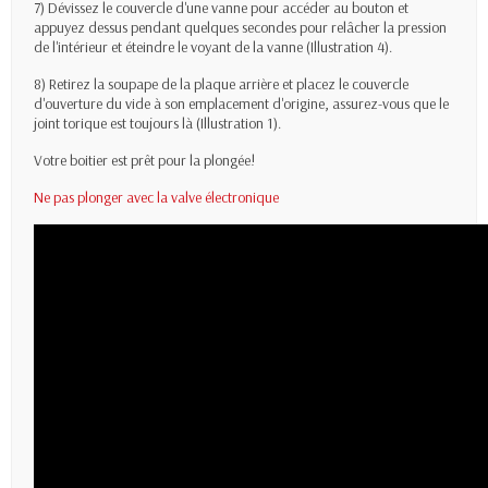
7) Dévissez le couvercle d'une vanne pour accéder au bouton et
appuyez dessus pendant quelques secondes pour relâcher la pression
de l'intérieur et éteindre le voyant de la vanne (Illustration 4).
8) Retirez la soupape de la plaque arrière et placez le couvercle
d'ouverture du vide à son emplacement d'origine,
assurez-vous que le
joint torique est toujours là (Illustration 1).
Votre boitier est prêt pour la plongée!
Ne pas plonger avec la valve électronique