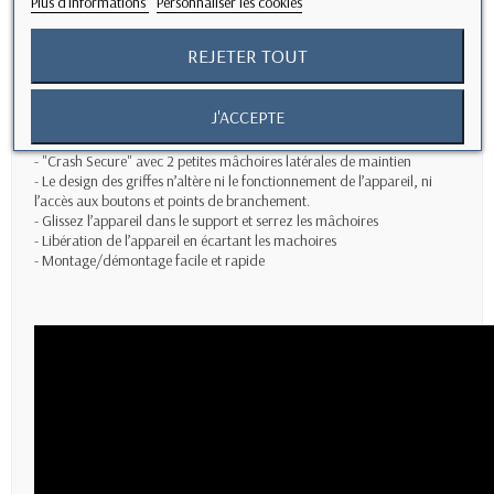
Plus d'informations
Personnaliser les cookies
- Fourrure anti-glissante incluse, protège contre tout endommagement
du guidon
REJETER TOUT
- Convient aux coques étanches CaseProof et aux appareils type
smartphones et lecteurs
J'ACCEPTE
MP3
d'une largeur de 46 mm à 76 mm
- "Crash Secure" avec 2 petites mâchoires latérales de maintien
- Le design des griffes n’altère ni le fonctionnement de l’appareil, ni
l’accès aux boutons et points de branchement.
- Glissez l’appareil dans le support et serrez les mâchoires
- Libération de l’appareil en écartant les machoires
- Montage/démontage facile et rapide