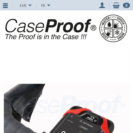
EUR
FR
0