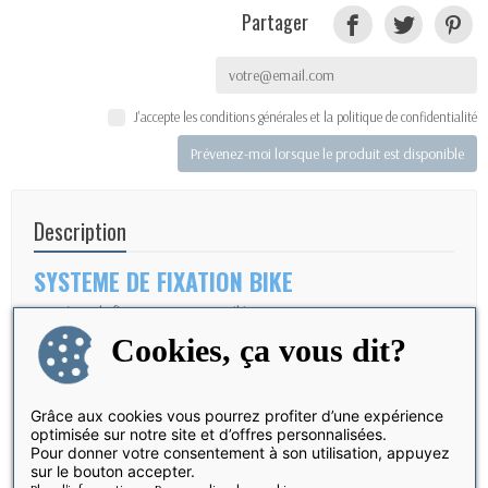
Partager
J'accepte les conditions générales et la politique de confidentialité
Prévenez-moi lorsque le produit est disponible
Description
SYSTEME DE FIXATION BIKE
- Système de fixation compact et élégant
Cookies, ça vous dit?
- Résistant aux chocs et aux vibrations ANTICHOC
- Rotation à 360° et inclinaison horizontale et verticale à 60° possible
Grâce aux cookies vous pourrez profiter d’une expérience
- Tendeur de sécurité en silicone extrêmement résistant
optimisée sur notre site et d’offres personnalisées.
Pour donner votre consentement à son utilisation, appuyez
- Pour guidons de bicyclette/moto d’un diamètre de
2,3 à 5,1 cm
sur le bouton accepter.