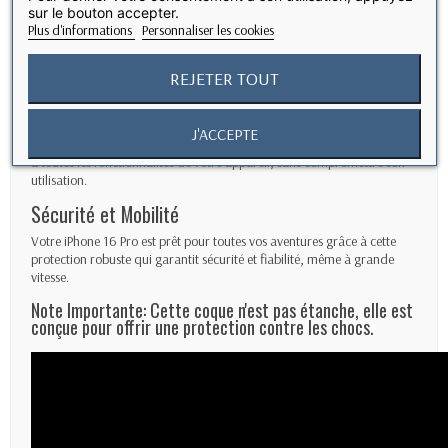
sur le bouton accepter.
Design Élégant et Transparent
Plus d'informations
Personnaliser les cookies
Conçue en polycarbonate transparent de haute qualité, cette coque
épouse parfaitement les courbes de votre iPhone 16 Pro, mettant en
REJETER TOUT
valeur son design raffiné sans masquer son allure.
Accessibilité Intégrale
J'ACCEPTE
La coque offre une protection à 360° tout en permettant un accès total
à toutes les fonctionnalités de votre appareil, sans compromettre son
utilisation.
Sécurité et Mobilité
Votre iPhone 16 Pro est prêt pour toutes vos aventures grâce à cette
protection robuste qui garantit sécurité et fiabilité, même à grande
vitesse.
Note Importante: Cette coque n'est pas étanche, elle est
conçue pour offrir une protection contre les chocs.