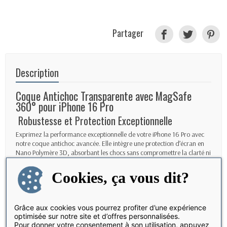
Partager
Description
Coque Antichoc Transparente avec MagSafe
360° pour iPhone 16 Pro
Robustesse et Protection Exceptionnelle
Exprimez la performance exceptionnelle de votre iPhone 16 Pro avec
notre coque antichoc avancée. Elle intègre une protection d’écran en
Nano Polymère 3D, absorbant les chocs sans compromettre la clarté ni
la réactivité tactile.
Cookies, ça vous dit?
Recharge Sans Fil Optimisée
Profitez d'une recharge sans fil rapide grâce aux aimants MagSafe
intégrés, parfaitement alignés avec votre iPhone 16 Pro, pour une
Grâce aux cookies vous pourrez profiter d’une expérience
expérience de charge sans effort, compatible avec les chargeurs
optimisée sur notre site et d’offres personnalisées.
MagSafe et certifiés Qi.
Pour donner votre consentement à son utilisation, appuyez