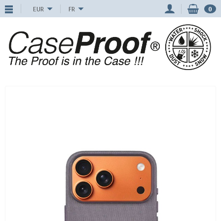
EUR
FR
0