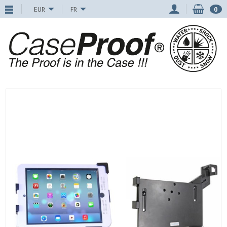
EUR
FR
0