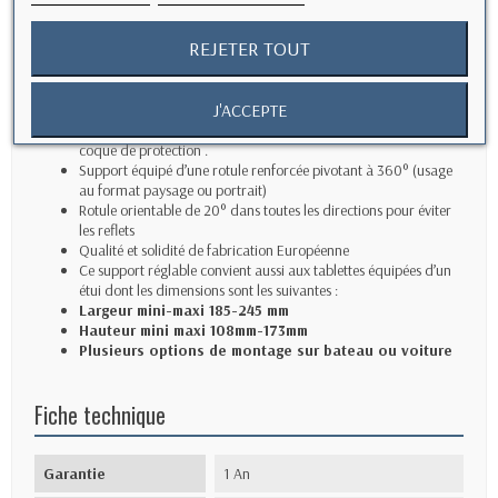
Description
REJETER TOUT
Système très fonctionnel permettant d’installer votre iPad Mini
avec ou sans la coque CaseProof
J'ACCEPTE
Compatible avec les tablettes de 6 à 8 pouces avec ou sans
coque de protection .
Support équipé d’une rotule renforcée pivotant à 360° (usage
au format paysage ou portrait)
Rotule orientable de 20° dans toutes les directions pour éviter
les reflets
Qualité et solidité de fabrication Européenne
Ce support réglable convient aussi aux tablettes équipées d’un
étui dont les dimensions sont les suivantes :
Largeur mini-maxi 185-245 mm
Hauteur mini maxi 108mm-173mm
Plusieurs options de montage sur bateau ou voiture
Fiche technique
Garantie
1 An