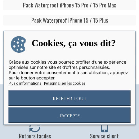
Pack Waterproof iPhone 15 Pro / 15 Pro Max
Pack Waterproof iPhone 15 / 15 Plus
Pack Waterproof iPhone 14 Pro / 14 Pro Max
Cookies, ça vous dit?
Pack Waterproof iPhone 14 / 14 Plus
Grâce aux cookies vous pourrez profiter d’une expérience
optimisée sur notre site et d’offres personnalisées.
Pour donner votre consentement à son utilisation, appuyez
Aucun produit pour le moment.
sur le bouton accepter.
Plus d'informations
Personnaliser les cookies
REJETER TOUT
Livraison
Paiement sécurisé
En France à partir de 5,90 €
Paiement en ligne 100% sécurisé
J'ACCEPTE
Retours faciles
Service client