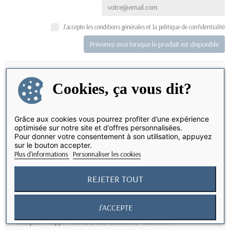
J'accepte les conditions générales et la politique de confidentialité
Prévenez-moi lorsque le produit est disponible
Description
Cookies, ça vous dit?
Le support
BIKE
s'installe très facilement grâce aux joints toriques ou
aux serres cables. Avec son double clipsage, la fixation est fiable et le
Grâce aux cookies vous pourrez profiter d’une expérience
maintien optimal, même sur routes accidentées. Aussi, le support peut
optimisée sur notre site et d’offres personnalisées.
tourner à 360°, permettant de positionner son smartphone aussi bien
Pour donner votre consentement à son utilisation, appuyez
en mode portrait que paysage. Il se déclipse en quelque seconde
sur le bouton accepter.
grâce au bouton poussoir .
Plus d'informations
Personnaliser les cookies
Le support
BIKE
s'adapte à tous les smartphones grâce à sa platine de
clipsage rapide. Elle se colle au dos de votre smartphone ( de
REJETER TOUT
préférence au dos d'une coque de protection pour optimiser la
protection de votre smartphone )
J'ACCEPTE
+ LE PLUS
: Grâce à sa platine de clipsage universelle, vous pourrez
l'adapter le support
BRASSARD RUNNING
Case
Proof®