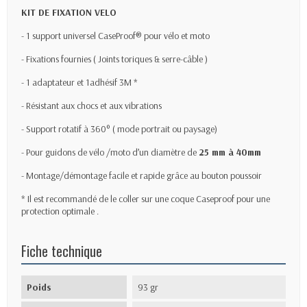
KIT
D
E FIXATION VELO
- 1 support universel CaseProof® pour vélo et moto
- Fixations fournies ( Joints toriques & serre-câble )
- 1 adaptateur et 1adhésif 3M *
- Résistant aux chocs et aux vibrations
- Support rotatif à 360° ( mode portrait ou paysage)
- Pour guidons de vélo /moto d’un diamètre de
25 mm à 40mm
- Montage/démontage facile et rapide grâce au bouton poussoir
* Il est recommandé de le coller sur une coque Caseproof pour une
protection optimale .
Fiche technique
Poids
93 gr