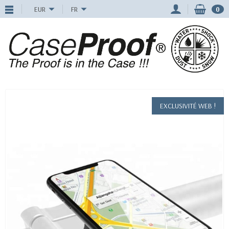
EUR
FR
0
EXCLUSIVITÉ WEB !