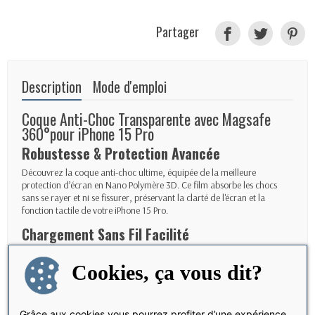
Partager
Description
Mode d'emploi
Coque Anti-Choc
Transparente avec Magsafe
360°pour iPhone 15 Pro
Robustesse & Protection Avancée
Découvrez la coque anti-choc ultime, équipée de la meilleure
protection d’écran en Nano Polymère 3D. Ce film absorbe les chocs
sans se rayer et ni se fissurer, préservant la clarté de l'écran et la
fonction tactile de votre iPhone 15 Pro.
Chargement Sans Fil Facilité
Dotée d’aimants intégrés parfaitement ajustés à l’iPhone 15 Pro , cette
coque permet une recharge sans fil rapide. Vous pouvez laisser votre
Cookies, ça vous dit?
iPhone dans sa coque pour charger en toute simplicité avec votre
chargeur MagSafe ou un chargeur certifié Qi.
Grâce aux cookies vous pourrez profiter d’une expérience