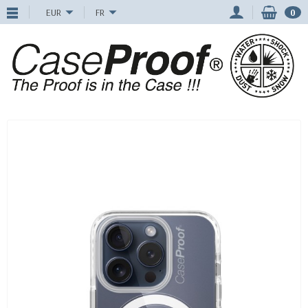
EUR
FR
0