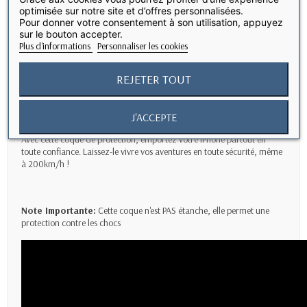
Elégance & Transparence
optimisée sur notre site et d’offres personnalisées.
Fabriqué en polycarbonate transparent et de matériaux souples, cette
Pour donner votre consentement à son utilisation, appuyez
coque anti-choc s’ajuste parfaitement à votre iPhone, laissant son
sur le bouton accepter.
design d'origine.
Plus d'informations
Personnaliser les cookies
Accessibilité Totale
REJETER TOUT
Avec avec sa protection 360°,cette coque assure un accès complet à
toutes les fonctionnalités de votre iPhone 15 Pro.
J'ACCEPTE
Mobilité Sans Limites
Avec cette coque de protection, emportez votre iPhone partout en
toute confiance. Laissez-le vivre vos aventures en toute sécurité, même
à 200km/h !
Note Importante:
Cette coque n'est PAS étanche, elle permet une
protection contre les chocs