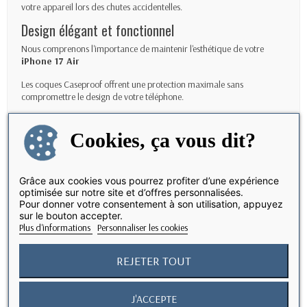
votre appareil lors des chutes accidentelles.
Design élégant et fonctionnel
Nous comprenons l'importance de maintenir l'esthétique de votre
iPhone 17
Air
Les coques Caseproof offrent une protection maximale sans
compromettre le design de votre téléphone.
Caractéristiques
Cookies, ça vous dit?
Étanchéité IP68
Air
Protégez votre
iPhone 17
à une profondeur de 2 mètres jusqu'à 30
minutes.
Grâce aux cookies vous pourrez profiter d’une expérience
optimisée sur notre site et d’offres personnalisées.
Protection contre les chutes jusqu'à 2 mètres :
Pour donner votre consentement à son utilisation, appuyez
Conçues pour surpasser les normes de test de chute militaire.
sur le bouton accepter.
Plus d'informations
Personnaliser les cookies
Accès complet aux fonctions :
Utilisez toutes les fonctionnalités de votre téléphone sans retirer la coque, y
REJETER TOUT
compris la recharge sans fil et les boutons latéraux.
Revêtement antidérapant :
J'ACCEPTE