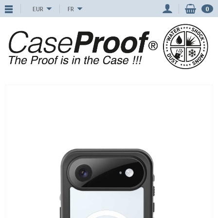
EUR
FR
0