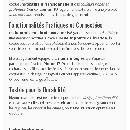
coque une
texture dimensionnelle
et des
couleurs riches et
profondes
. Son contour en TPU légèrement texturé offre une
prise en
main optimale
, réduisant les risques de glissement.
Fonctionnalités Pratiques et Connectées
Les
boutons en aluminium anodisé
garantissent une
réactivité
et
une
précision
accrues. Grâce à ses
deux points de fixation
, la
coque peut être
attachée solidement à une bandoulière
pour emporter
votre téléphone en toute sécurité, même lors de déplacement.
Elle est également équipée d’
aimants intégrés
qui s’ajustent
parfaitement à votre
iPhone 17 Pro
. La fixation est facile, et la
recharge sans fil est accélérée. Il suffit de poser votre téléphone dans la
coque sur un chargeur MagSafe ou tout appareil certifié Qi2 25 W ou
Qi pour une recharge efficace.
Testée pour la Durabilité
Rigoureusement
testée
, cette coque combine
design
,
fonctionnalité
et
résistance
. Elle sublime votre
iPhone
tout en le protégeant contre
les
rayures
, les
chocs
et les
chutes
, pour une utilisation optimale au
quotidien.