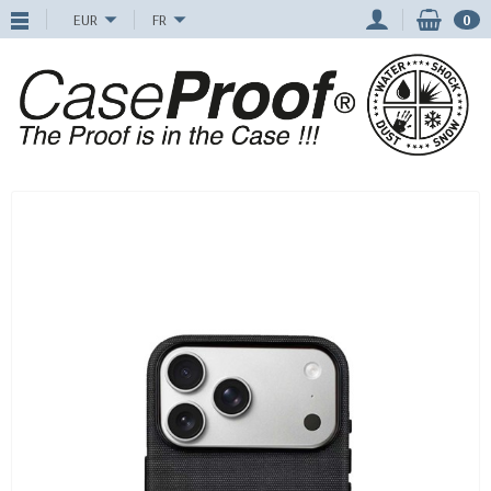
EUR
FR
0