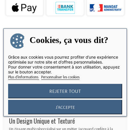
Cookies, ça vous dit?
Partager
Grâce aux cookies vous pourrez profiter d’une expérience
optimisée sur notre site et d’offres personnalisées.
Pour donner votre consentement à son utilisation, appuyez
Description
sur le bouton accepter.
Plus d'informations
Personnaliser les cookies
Une Protection Élégante et Écologique
REJETER TOUT
Découvrez notre
coque en tissage technique
, conçue pour offrir
une
protection élégante et innovante
à votre
iPhone 17 Pro
.
Fabriquée à partir de
polyester 100% recyclé
, cette coque privilégie
J'ACCEPTE
l’écologie tout en proposant une
esthétique sophistiquée
.
Un Design Unique et Texturé
Un
tissage multicolore
réalisé sur un métier Jacquard confère à la