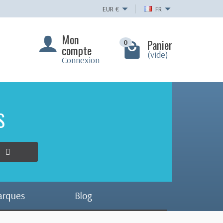
EUR
€
FR
Mon
Panier
0
compte
(vide)
Connexion
S
arques
Blog