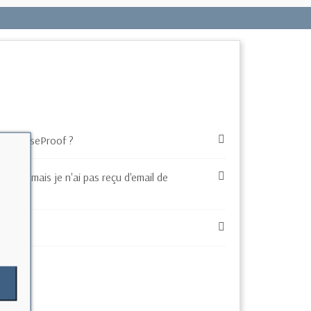
sur CaseProof ?
e site mais je n'ai pas reçu d'email de
ande ?