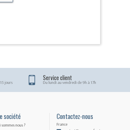
Service client
15 jours
Du lundi au vendredi de 9h à 17h
e société
Contactez-nous
France
i sommes nous ?