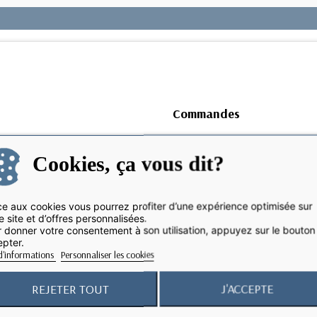
Commandes
Comment passer commande 
Cookies, ça vous dit?
at ?
J'ai passé commande sur votr
confirmation. Où est ma comm
e aux cookies vous pourrez profiter d’une expérience optimisée sur
? Mon mot de passe ne
e site et d’offres personnalisées.
 donner votre consentement à son utilisation, appuyez sur le bouton
Où en est ma commande ?
pter.
d'informations
Personnaliser les cookies
REJETER TOUT
J'ACCEPTE