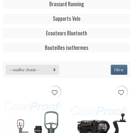
Brassard Running
Supports Velo
Ecouteurs Bluetooth
Bouteilles isothermes
-- veuillez choisir --
Filtrer
favorite_border
favorite_border