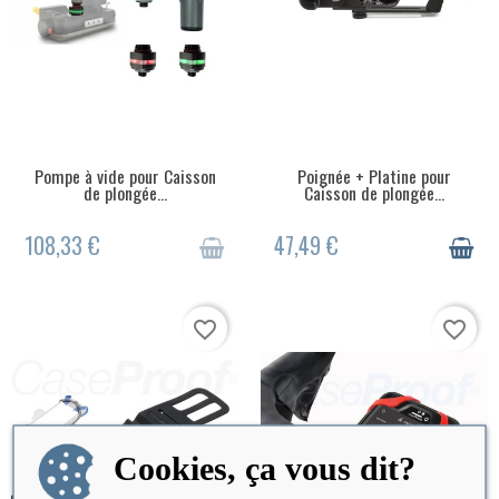
Pompe à vide pour Caisson
Poignée + Platine pour
RUPTURE DE STOCK
RUPTURE DE STOCK
de plongée...
Caisson de plongée...
108,33 €
47,49 €
favorite_border
favorite_border
Cookies, ça vous dit?