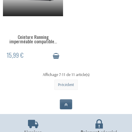
Ceinture Running
RUPTURE DE STOCK
imperméable compatible...
15,99 €
Affichage 7-11 de 11 article(s)
Précédent