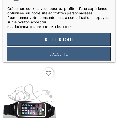
Grâce aux cookies vous pourrez profiter d’une expérience
optimisée sur notre site et d’offres personnalisées.
Pour donner votre consentement à son utilisation, appuyez
sur le bouton accepter.
Plus d'informations
Personnaliser les cookies
Support téléphone universel
Support smartphone /
RUPTURE DE STOCK
RUPTURE DE STOCK
REJETER TOUT
pour vélo, moto
téléphone pour vélo,...
9,99 €
18,99 €
J'ACCEPTE
favorite_border